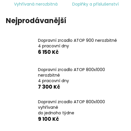
Vyhřívaná nerozbitná
Doplňky a příslušenství
a
j
Nejprodávanější
í
t
?
Dopravní zrcadlo ATOP 900 nerozbitné
4 pracovní dny
6 150 Kč
HLEDAT
Dopravní zrcadlo ATOP 800x1000
nerozbitné
4 pracovní dny
7 300 Kč
D
o
Dopravní zrcadlo ATOP 800x1000
p
vyhřívané
o
do jednoho týdne
r
9 100 Kč
u