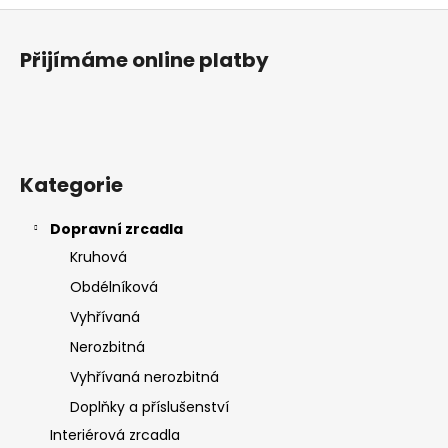
o
á
Z
v
d
á
á
a
Přijímáme online platby
n
p
c
í
í
a
p
t
r
í
v
k
Kategorie
y
v
Dopravní zrcadla
ý
Kruhová
p
Obdélníková
i
s
Vyhřívaná
u
Nerozbitná
Vyhřívaná nerozbitná
Doplňky a příslušenství
Interiérová zrcadla