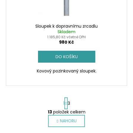
u
k
t
ů
Sloupek k dopravnímu zrcadlu
Skladem
1 185,80 Kč včetně DPH
980 Kč
DO KOŠÍKU
Kovový pozinkovaný sloupek.
S
1
3
t
r
13
položek celkem
O
á
v
NAHORU
n
l
k