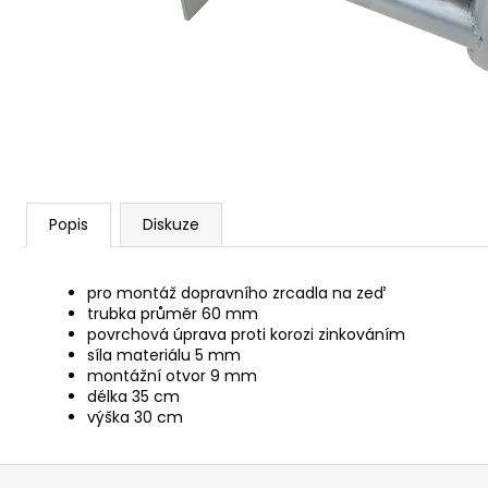
DOPRAVNÍ ZRCADLO ATOP 600X800
4 300 Kč
Popis
Diskuze
pro montáž dopravního zrcadla na zeď
trubka průměr 60 mm
povrchová úprava proti korozi zinkováním
síla materiálu 5 mm
montážní otvor 9 mm
délka 35 cm
výška 30 cm
Z