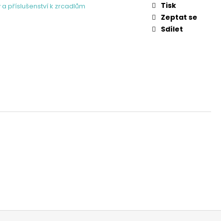
DLO ATOP 900
Tisk
 a příslušenství k zrcadlům
Zeptat se
Sdílet