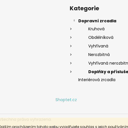
Přeskočit
kategorie
Kategorie
Dopravní zrcadla
Kruhová
Obdélníková
Vyhřívaná
Nerozbitná
Vyhřívaná nerozbit
Doplňky a přísluš
Interiérová zrcadla
Shoptet.cz
 Všechna práva vyhrazena.
Dalším procházením tohoto webu vyjadřujete souhlas s jejich používáním