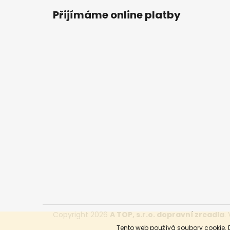
á
Přijímáme online platby
p
a
t
í
Copyright 2026
A TOP, s.r.o. dopravní zrcadla
.
Tento web používá soubory cookie. 