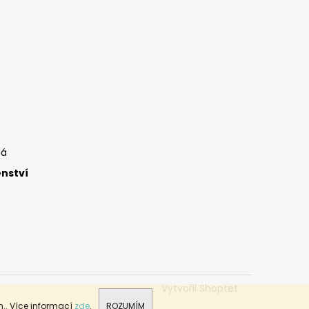
ná
enství
Vytvořil Shoptet
.. Více informací
zde
.
ROZUMÍM