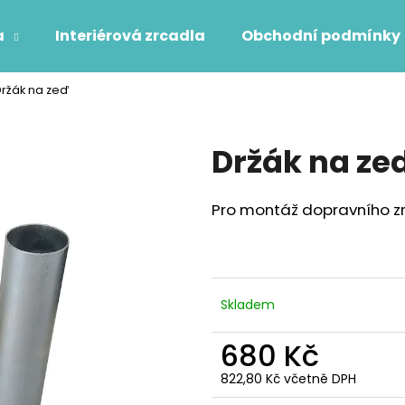
a
Interiérová zrcadla
Obchodní podmínky
ržák na zeď
Co potřebujete najít?
Držák na ze
HLEDAT
Pro montáž dopravního z
Doporučujeme
Skladem
680 Kč
822,80 Kč včetně DPH
Měrná